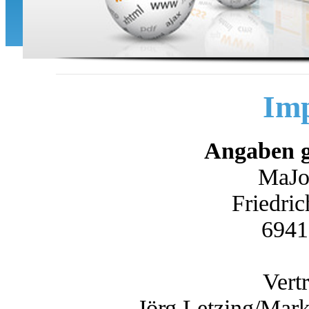
Im
Angaben 
MaJo
Friedric
6941
Vert
Jörg Letzing/Mark